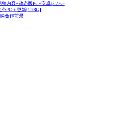
+完整内容+动态版PC+安卓[3.77G]
PC＋更新[1.78G]
购合作前景