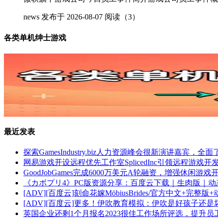
news
发布于 2026-08-07
阅读（3）
各类单机绅士游戏
最近发表
探索GamesIndustry.biz人力资源峰会很新演讲嘉宾
网易游戏开设远程优先工作室SplicedInc引领远程游戏开
GoodJobGames完成6000万美元A轮融资，增强休闲游戏
《カボプリ4》PC版资源分享：百度云下载｜生肉版｜动态
[ADV][百度云]刻命花嫁MöbiusBrides/官方中文+完整版+动
[ADV][百度云]更多！伊吹教育模拟：伊吹是好孩子还是坏孩子
英国企业还剩1个月报名2023很佳工作场所评选，提升