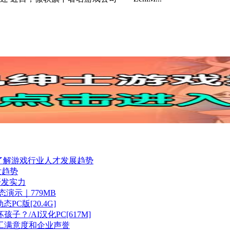
，全面了解游戏行业人才发展趋势
发趋势
开发实力
演示｜779MB
态PC版[20.4G]
？/AI汉化PC[617M]
员工满意度和企业声誉