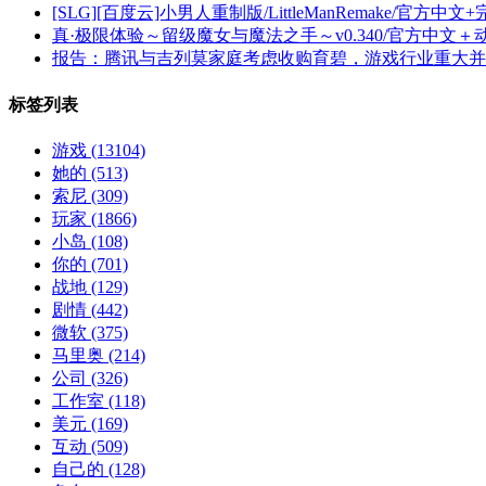
[SLG][百度云]小男人重制版/LittleManRemake/官方中文
真·极限体验～留级魔女与魔法之手～v0.340/官方中文＋动态
报告：腾讯与吉列莫家庭考虑收购育碧，游戏行业重大并
标签列表
游戏
(13104)
她的
(513)
索尼
(309)
玩家
(1866)
小岛
(108)
你的
(701)
战地
(129)
剧情
(442)
微软
(375)
马里奥
(214)
公司
(326)
工作室
(118)
美元
(169)
互动
(509)
自己的
(128)