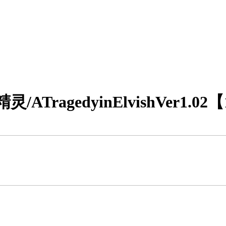
TragedyinElvishVer1.