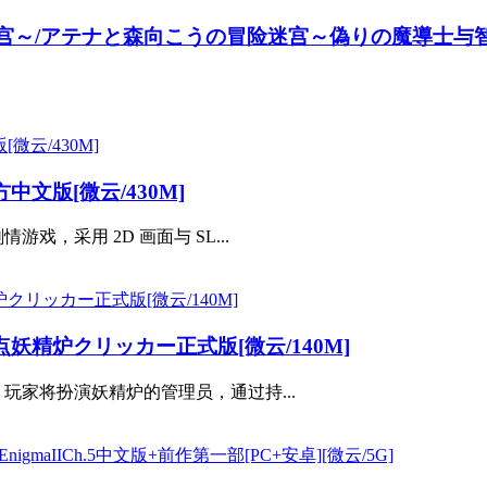
宫～/アテナと森向こうの冒险迷宫～偽りの魔導士与智慧女
文版[微云/430M]
，采用 2D 画面与 SL...
妖精炉クリッカー正式版[微云/140M]
玩家将扮演妖精炉的管理员，通过持...