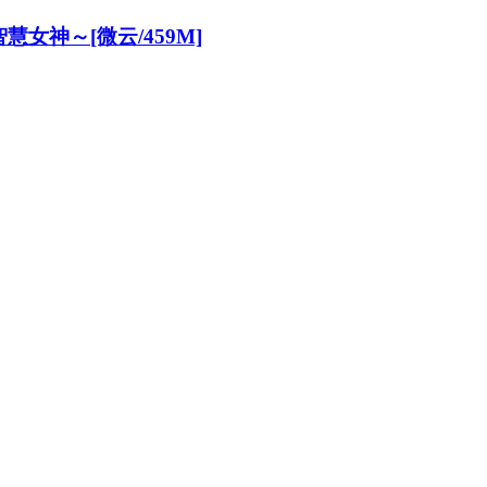
神～[微云/459M]