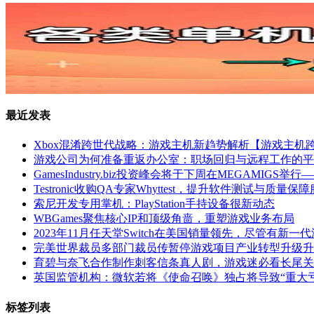
最近发表
Xbox混淆跨世代战略：游戏主机新趋势解析【游戏主机
游戏公司为何准备重返办公室：职场回归与远程工作的平
GamesIndustry.biz投资峰会将于下周在MEGAMI
Testronic收购QA专家Whyttest，提升软件测试与质量保
索尼开发专用掌机：PlayStation手持设备很新动态
WBGames聚焦核心IP和顶级角啬，重塑游戏业务布局
2023年11月任天堂Switch在美国销量领先，尽管有新一
完美世界裁员多部门裁员传暂停游戏项目产业转型升级升
育碧与奈飞合作制作刺客信条真人剧，游戏迷必看长尾关
英国监管机构：微软若将《使命召唤》独占将导致“重大亏
标签列表