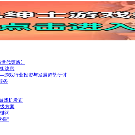
跨世代策略】
衡诀窍
GS举行——游戏行业投资与发展趋势研讨
障服务
代游戏机发布
级方案
键词
损”