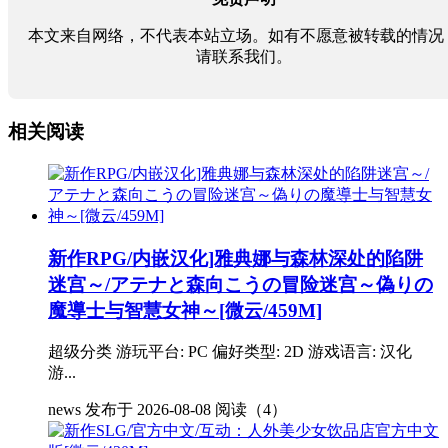
本文来自网络，不代表本站立场。如有不愿意被转载的情况
请联系我们。
相关阅读
新作RPG/内嵌汉化]雅典娜与森林深处的陷阱
迷宫～/アテナと森向こうの冒险迷宫～偽りの
魔導士与智慧女神～[微云/459M]
超级分类 游玩平台: PC 偏好类型: 2D 游戏语言: 汉化
游...
news
发布于 2026-08-08
阅读（4）