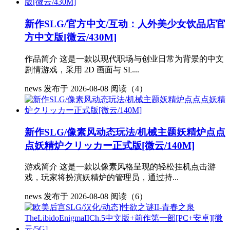
新作SLG/官方中文/互动：人外美少女饮品店官
方中文版[微云/430M]
作品简介 这是一款以现代职场与创业日常为背景的中文
剧情游戏，采用 2D 画面与 SL...
news
发布于 2026-08-08
阅读（4）
新作SLG/像素风动态玩法/机械主题妖精炉点点
点妖精炉クリッカー正式版[微云/140M]
游戏简介 这是一款以像素风格呈现的轻松挂机点击游
戏，玩家将扮演妖精炉的管理员，通过持...
news
发布于 2026-08-08
阅读（6）