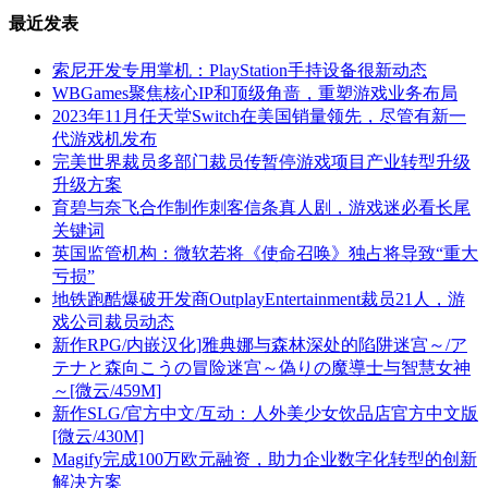
最近发表
索尼开发专用掌机：PlayStation手持设备很新动态
WBGames聚焦核心IP和顶级角啬，重塑游戏业务布局
2023年11月任天堂Switch在美国销量领先，尽管有新一
代游戏机发布
完美世界裁员多部门裁员传暂停游戏项目产业转型升级
升级方案
育碧与奈飞合作制作刺客信条真人剧，游戏迷必看长尾
关键词
英国监管机构：微软若将《使命召唤》独占将导致“重大
亏损”
地铁跑酷爆破开发商OutplayEntertainment裁员21人，游
戏公司裁员动态
新作RPG/内嵌汉化]雅典娜与森林深处的陷阱迷宫～/ア
テナと森向こうの冒险迷宫～偽りの魔導士与智慧女神
～[微云/459M]
新作SLG/官方中文/互动：人外美少女饮品店官方中文版
[微云/430M]
Magify完成100万欧元融资，助力企业数字化转型的创新
解决方案