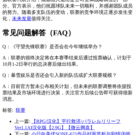
分。官方表示，他们祝愿球队未来一切顺利，并感谢团队成员
的努力。随着多支队伍的变动，联赛的竞争环境正逐步发生变
化，
未来发展
值得关注。
常见问题解答（FAQ）
Q：《守望先锋联赛》是否会在今年继续举办？
A：联赛的很终决定将在本赛季结束后通过投票确认，计划于
10月1-2日举行的总决赛后做出结果。
Q：暴雪娱乐是否还会引入新的队伍或扩大联赛规模？
A：目前官方暂未公布相关计划，但未来的联赛调整将依据投
票结果及市场环境进行决策，关注官方后续公告即可获得很新
消息。
标签:
联赛
上一篇:
【RPG/汉化】平行救济/パラレルリリーフ
Ver1.1AI汉化版【2.9G】【微云网盘】
下一篇:
小日向美优SONE-621作品封面赏析与剧情详细