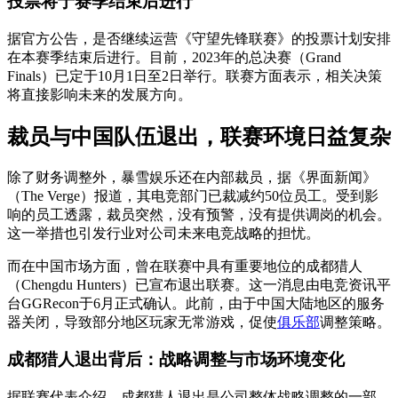
投票将于赛季结束后进行
据官方公告，是否继续运营《守望先锋联赛》的投票计划安排
在本赛季结束后进行。目前，2023年的总决赛（Grand
Finals）已定于10月1日至2日举行。联赛方面表示，相关决策
将直接影响未来的发展方向。
裁员与中国队伍退出，联赛环境日益复杂
除了财务调整外，暴雪娱乐还在内部裁员，据《界面新闻》
（The Verge）报道，其电竞部门已裁减约50位员工。受到影
响的员工透露，裁员突然，没有预警，没有提供调岗的机会。
这一举措也引发行业对公司未来电竞战略的担忧。
而在中国市场方面，曾在联赛中具有重要地位的成都猎人
（Chengdu Hunters）已宣布退出联赛。这一消息由电竞资讯平
台GGRecon于6月正式确认。此前，由于中国大陆地区的服务
器关闭，导致部分地区玩家无常游戏，促使
俱乐部
调整策略。
成都猎人退出背后：战略调整与市场环境变化
据联赛代表介绍，成都猎人退出是公司整体战略调整的一部