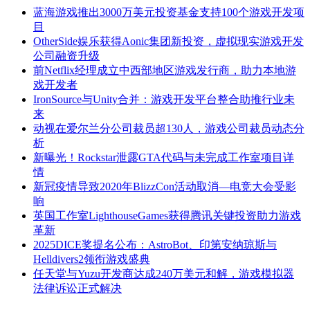
蓝海游戏推出3000万美元投资基金支持100个游戏开发项
目
OtherSide娱乐获得Aonic集团新投资，虚拟现实游戏开发
公司融资升级
前Netflix经理成立中西部地区游戏发行商，助力本地游
戏开发者
IronSource与Unity合并：游戏开发平台整合助推行业未
来
动视在爱尔兰分公司裁员超130人，游戏公司裁员动态分
析
新曝光！Rockstar泄露GTA代码与未完成工作室项目详
情
新冠疫情导致2020年BlizzCon活动取消—电竞大会受影
响
英国工作室LighthouseGames获得腾讯关键投资助力游戏
革新
2025DICE奖提名公布：AstroBot、印第安纳琼斯与
Helldivers2领衔游戏盛典
任天堂与Yuzu开发商达成240万美元和解，游戏模拟器
法律诉讼正式解决