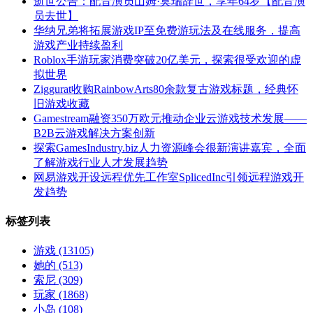
逝世公告：配音演员山姆·莫瑞辞世，享年64岁【配音演
员去世】
华纳兄弟将拓展游戏IP至免费游玩法及在线服务，提高
游戏产业持续盈利
Roblox手游玩家消费突破20亿美元，探索很受欢迎的虚
拟世界
Ziggurat收购RainbowArts80余款复古游戏标题，经典怀
旧游戏收藏
Gamestream融资350万欧元推动企业云游戏技术发展——
B2B云游戏解决方案创新
探索GamesIndustry.biz人力资源峰会很新演讲嘉宾，全面
了解游戏行业人才发展趋势
网易游戏开设远程优先工作室SplicedInc引领远程游戏开
发趋势
标签列表
游戏
(13105)
她的
(513)
索尼
(309)
玩家
(1868)
小岛
(108)