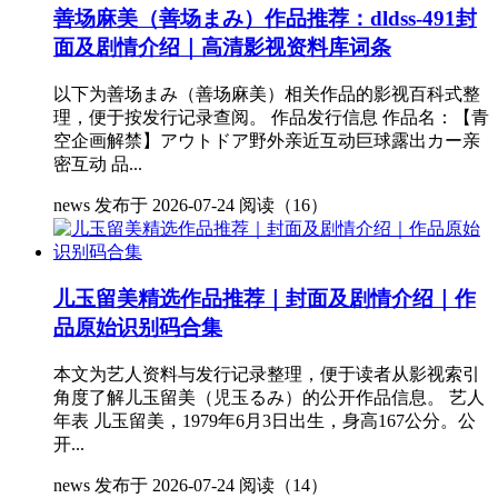
善场麻美（善场まみ）作品推荐：dldss-491封
面及剧情介绍｜高清影视资料库词条
以下为善场まみ（善场麻美）相关作品的影视百科式整
理，便于按发行记录查阅。 作品发行信息 作品名：【青
空企画解禁】アウトドア野外亲近互动巨球露出カー亲
密互动 品...
news
发布于 2026-07-24
阅读（16）
儿玉留美精选作品推荐｜封面及剧情介绍｜作
品原始识别码合集
本文为艺人资料与发行记录整理，便于读者从影视索引
角度了解儿玉留美（児玉るみ）的公开作品信息。 艺人
年表 儿玉留美，1979年6月3日出生，身高167公分。公
开...
news
发布于 2026-07-24
阅读（14）