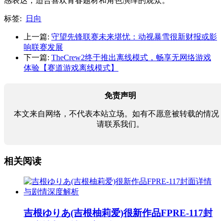
感表达，适合喜欢青春题材和角色演绎的观众。
标签:
日向
上一篇:
守望先锋联赛未来堪忧：动视暴雪很新财报或影
响联赛发展
下一篇:
TheCrew2终于推出离线模式，畅享无网络游戏
体验【赛道游戏离线模式】
免责声明
本文来自网络，不代表本站立场。如有不愿意被转载的情况
请联系我们。
相关阅读
吉根ゆりあ(吉根柚莉爱)很新作品FPRE-117封