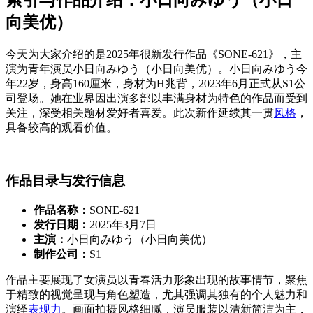
向美优）
今天为大家介绍的是2025年很新发行作品《SONE-621》，主
演为青年演员小日向みゆう（小日向美优）。小日向みゆう今
年22岁，身高160厘米，身材为H兆背，2023年6月正式从S1公
司登场。她在业界因出演多部以丰满身材为特色的作品而受到
关注，深受相关题材爱好者喜爱。此次新作延续其一贯
风格
，
具备较高的观看价值。
作品目录与发行信息
作品名称：
SONE-621
发行日期：
2025年3月7日
主演：
小日向みゆう（小日向美优）
制作公司：
S1
作品主要展现了女演员以青春活力形象出现的故事情节，聚焦
于精致的视觉呈现与角色塑造，尤其强调其独有的个人魅力和
演绎
表现力
。画面拍摄风格细腻，演员服装以清新简洁为主，