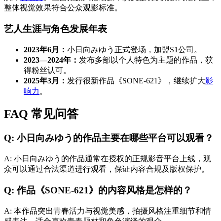
整体视觉效果符合公众观影标准。
艺人生涯与角色发展年表
2023年6月：
小日向みゆう正式登场，加盟S1公司。
2023—2024年：
发布多部以个人特色为主题的作品，获
得粉丝认可。
2025年3月：
发行很新作品《SONE-621》，继续扩大
影
响力
。
FAQ 常见问答
Q: 小日向みゆう的作品主要在哪些平台可以观看？
A: 小日向みゆう的作品通常在授权的正规影音平台上线，观
众可以通过合法渠道进行观看，保证内容合规及版权保护。
Q: 作品《SONE-621》的内容风格是怎样的？
A: 本作品突出青春活力与视觉美感，拍摄风格注重细节和情