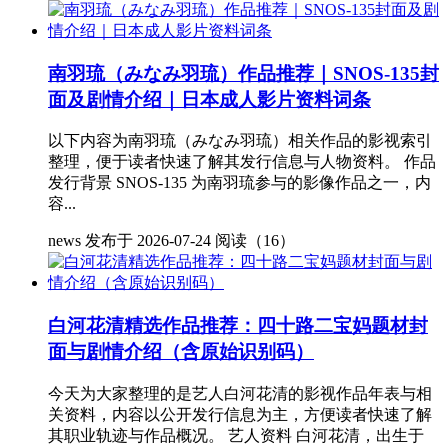
南羽琉（みなみ羽琉）作品推荐｜SNOS-135封
面及剧情介绍｜日本成人影片资料词条
以下内容为南羽琉（みなみ羽琉）相关作品的影视索引
整理，便于读者快速了解其发行信息与人物资料。 作品
发行背景 SNOS-135 为南羽琉参与的影像作品之一，内
容...
news
发布于 2026-07-24
阅读（16）
白河花清精选作品推荐：四十路二宝妈题材封
面与剧情介绍（含原始识别码）
今天为大家整理的是艺人白河花清的影视作品年表与相
关资料，内容以公开发行信息为主，方便读者快速了解
其职业轨迹与作品概况。 艺人资料 白河花清，出生于